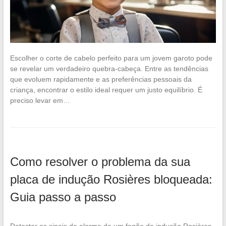
Escolher o corte de cabelo perfeito para um jovem garoto pode
se revelar um verdadeiro quebra-cabeça. Entre as tendências
que evoluem rapidamente e as preferências pessoais da
criança, encontrar o estilo ideal requer um justo equilíbrio. É
preciso levar em…
Como resolver o problema da sua
placa de indução Rosières bloqueada:
Guia passo a passo
Detectar os sinais de alarme de um fogão de indução Rosières