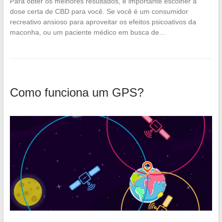
Para obter os melhores resultados, é importante escolher a
dose certa de CBD para você. Se você é um consumidor
recreativo ansioso para aproveitar os efeitos psicoativos da
maconha, ou um paciente médico em busca de…
Como funciona um GPS?