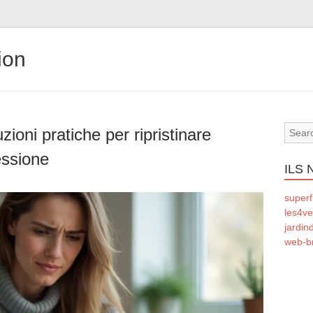
ion
ioni pratiche per ripristinare
essione
ILS
superf
les4ve
jardin
web-b