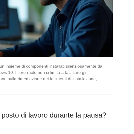
n insieme di componenti installati silenziosamente da
0. Il loro ruolo non si limita a facilitare gli
no sulla rimediazione dei fallimenti di installazione,…
l posto di lavoro durante la pausa?