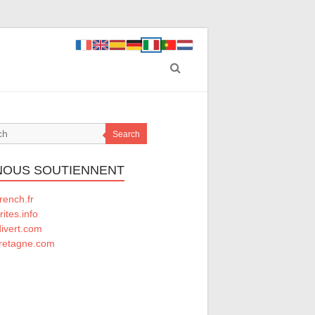
Search
 NOUS SOUTIENNENT
rench.fr
rites.info
divert.com
retagne.com