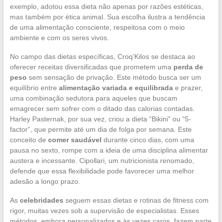
exemplo, adotou essa dieta não apenas por razões estéticas,
mas também por ética animal. Sua escolha ilustra a tendência
de uma alimentação consciente, respeitosa com o meio
ambiente e com os seres vivos.
No campo das dietas específicas, Croq’Kilos se destaca ao
oferecer receitas diversificadas que prometem uma
perda de
peso
sem sensação de privação. Este método busca ser um
equilíbrio entre
alimentação variada e equilibrada
e prazer,
uma combinação sedutora para aqueles que buscam
emagrecer sem sofrer com o ditado das calorias contadas.
Harley Pasternak, por sua vez, criou a dieta “Bikini” ou “5-
factor”, que permite até um dia de folga por semana. Este
conceito de
comer saudável
durante cinco dias, com uma
pausa no sexto, rompe com a ideia de uma disciplina alimentar
austera e incessante. Cipollari, um nutricionista renomado,
defende que essa flexibilidade pode favorecer uma melhor
adesão a longo prazo.
As
celebridades
seguem essas dietas e rotinas de fitness com
rigor, muitas vezes sob a supervisão de especialistas. Esses
métodos, embora personalizados e às vezes caros, fazem parte