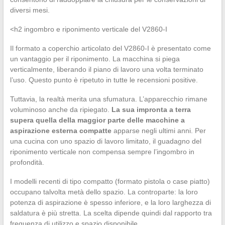
diversi mesi.
<h2 ingombro e riponimento verticale del V2860-I
Il formato a coperchio articolato del V2860-I è presentato come
un vantaggio per il riponimento. La macchina si piega
verticalmente, liberando il piano di lavoro una volta terminato
l’uso. Questo punto è ripetuto in tutte le recensioni positive.
Tuttavia, la realtà merita una sfumatura. L’apparecchio rimane
voluminoso anche da ripiegato.
La sua impronta a terra
supera quella della maggior parte delle macchine a
aspirazione esterna compatte
apparse negli ultimi anni. Per
una cucina con uno spazio di lavoro limitato, il guadagno del
riponimento verticale non compensa sempre l’ingombro in
profondità.
I modelli recenti di tipo compatto (formato pistola o case piatto)
occupano talvolta metà dello spazio. La controparte: la loro
potenza di aspirazione è spesso inferiore, e la loro larghezza di
saldatura è più stretta. La scelta dipende quindi dal rapporto tra
frequenza di utilizzo e spazio disponibile.