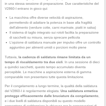
in una stessa sessione di preparazione. Due caratteristiche del
V2860-I entrano in gioco qui:
La macchina offre diverse velocità di aspirazione,
permettendo di adattare la potenza in base alla fragilità
dell’alimento (verdure cotte, carni marinate, piatti in salsa)
Il sistema di taglio integrato sui rotoli facilita la preparazione
di sacchetti su misura, senza sprecare pellicola
L’opzione di saldatura manuale per impulso offre un controllo
aggiuntivo per alimenti umidi o porzioni molto piene
Tuttavia,
la cadenza di saldatura rimane limitata da un
tempo di riscaldamento tra due cicli
. In una sessione di dieci
a quindici sacchetti, questo tempo accumulato diventa
percepibile. Le macchine a aspirazione esterna di gamma
comparabile non presentano tutte questa limitazione.
Per il congelamento a lungo termine, la qualità della saldatura
del V2860-I è regolarmente elogiata.
Una saldatura ermetica
protegge efficacemente dalle bruciature da congelamento
,
e i due livelli di saldatura disponibili su questo modello
consentono di raddoppiare la chiusura per le conservazioni di