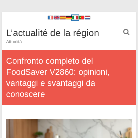
L’actualité de la région
Attualità
Confronto completo del
FoodSaver V2860: opinioni,
vantaggi e svantaggi da
conoscere