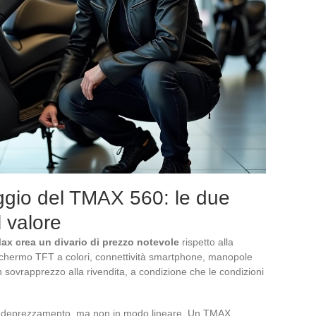
aggio del TMAX 560: le due
l valore
Max crea un divario di prezzo notevole
rispetto alla
 schermo TFT a colori, connettività smartphone, manopole
n sovrapprezzo alla rivendita, a condizione che le condizioni
e di deprezzamento, ma non in modo lineare. Un TMAX