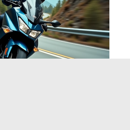
i e valore di rivendita del
 agglomerazioni francesi non influenzano ancora direttamente
oni più vecchie (TMAX 500 e primi 530) iniziano a creare