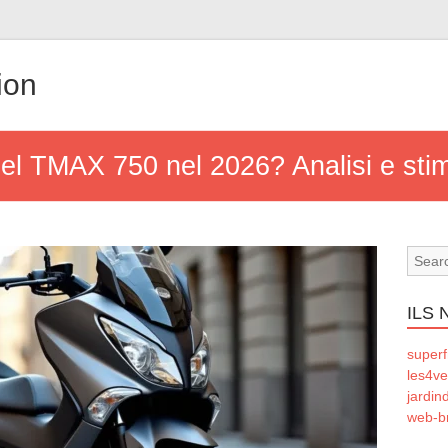
ion
del TMAX 750 nel 2026? Analisi e sti
ILS
superf
les4ve
jardin
web-b