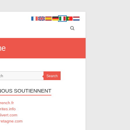
me
Search
 NOUS SOUTIENNENT
rench.fr
rites.info
divert.com
retagne.com