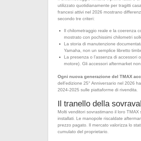
utilizzato quotidianamente per tragitti ca
francesi attivi nel 2026 mostrano differen
secondo tre criteri:
Il chilometraggio reale e la coerenza
mostrato con pochissimi chilometri so
La storia di manutenzione documentata. 
Yamaha, non un semplice libretto timb
La presenza o l’assenza di accessori o
motore). Gli accessori aftermarket non 
Ogni nuova generazione del TMAX accel
dell’edizione 25° Anniversario nel 2026 
2024-2025 sulle piattaforme di rivendita.
Il tranello della sovrav
Molti venditori sovrastimano il loro TMAX
installati. Le manopole riscaldate aftermar
prezzo pagato. Il mercato valorizza lo st
cumulato del proprietario.