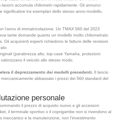
sa-lavoro accumula chilometri rapidamente. Gli annunci
ze significative tra esemplari dello stesso anno-modello,
 con l’anno di immatricolazione. Un TMAX 560 del 2023
lleva tante domande quanto un modello molto chilometrato.
Gli acquirenti esperti richiedono le fatture delle revisioni
rato.
riginali (parabrezza alto, top-case Yamaha, protezioni
valorizzano il veicolo allo stesso modo.
era il deprezzamento dei modelli precedenti.
Il lancio
ha meccanicamente abbassato i prezzi dei 560 standard del
alutazione personale
 sommando il prezzo di acquisto nuovo e gli accessori
ket, il terminale sportivo o il coprigambe non si rivendono al
ato meccanico e la manutenzione, non l’investimento