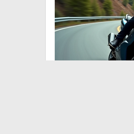
Zone a basse emission
TMAX nel 2026
Le restrizioni ZFE in vigore nelle grandi
il TMAX 560 Euro5+. Tuttavia, le generazi