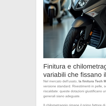
Finitura e chilometr
variabili che fissano i
Nel mercato dell’usato,
la finitura Tech 
versione standard. Rivestimenti in pelle,
riscaldate: queste dotazioni giustificano u
generali siano adeguate.
Il chilometraggio rimane il primo fattor