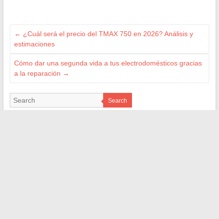
←
¿Cuál será el precio del TMAX 750 en 2026? Análisis y
estimaciones
Cómo dar una segunda vida a tus electrodomésticos gracias
a la reparación
→
Search
ILS NOUS SOUTIENNENT
superfrench.fr
les4verites.info
jardindivert.com
web-bretagne.com