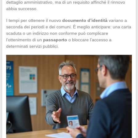
dettaglio amministrativo, ma di un requisito affinché il rinnovo
abbia successo.
I tempi per ottenere il nuovo
documento d’identità
variano a
seconda dei periodi e dei comuni. È meglio anticipare: una carta
scaduta o un indirizzo non conforme può complicare
l’ottenimento di un
passaporto
o bloccare l’accesso a
determinati servizi pubblici.