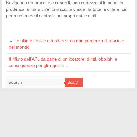
Navigando tra pratiche e controlli, una certezza si impone: la
prudenza, unita a un’informazione chiara, fa tutta la differenza
per mantenere il controllo sui propri dati e diritti.
←
Le ultime notizie e tendenze da non perdere in Francia e
nel mondo
Il rifiuto dell’APL da parte di un locatore: diritti, obblighi e
conseguenze per gli inquilini
→
Search
ILS NOUS SOUTIENNENT
superfrench.fr
les4verites.info
jardindivert.com
web-bretagne.com