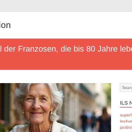
ion
l der Franzosen, die bis 80 Jahre leb
ILS
superf
les4ve
jardin