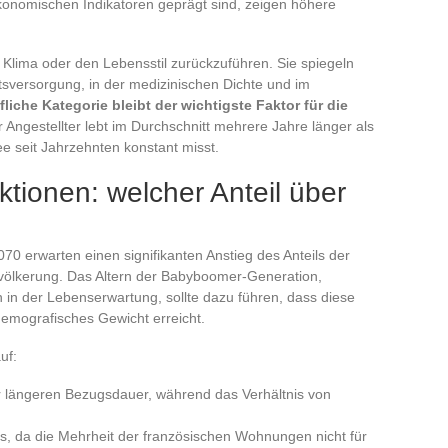
onomischen Indikatoren geprägt sind, zeigen höhere
 Klima oder den Lebensstil zurückzuführen. Sie spiegeln
sversorgung, in der medizinischen Dichte und im
fliche Kategorie bleibt der wichtigste Faktor für die
r Angestellter lebt im Durchschnitt mehrere Jahre länger als
ee seit Jahrzehnten konstant misst.
tionen: welcher Anteil über
070 erwarten einen signifikanten Anstieg des Anteils der
evölkerung. Das Altern der Babyboomer-Generation,
in der Lebenserwartung, sollte dazu führen, dass diese
emografisches Gewicht erreicht.
uf:
r längeren Bezugsdauer, während das Verhältnis von
 da die Mehrheit der französischen Wohnungen nicht für