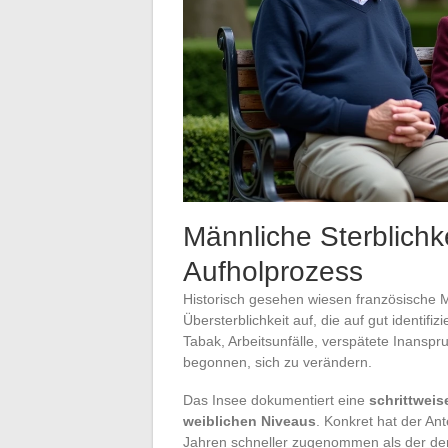
Männliche Sterblichke
Aufholprozess
Historisch gesehen wiesen französische
Übersterblichkeit auf, die auf gut identif
Tabak, Arbeitsunfälle, verspätete Inans
begonnen, sich zu verändern.
Das Insee dokumentiert eine
schrittweis
weiblichen Niveaus
. Konkret hat der Ant
Jahren schneller zugenommen als der der