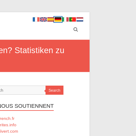
en? Statistiken zu
Search
 NOUS SOUTIENNENT
rench.fr
rites.info
divert.com