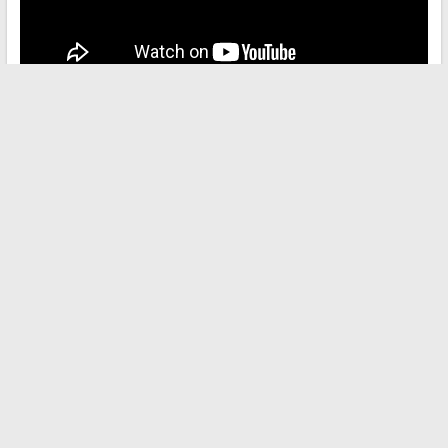
←
Découvrez où se situe le Sri Lanka sur la carte du monde
et ses merveilles
StoriesIG : Peut-on vraiment consulter des stories Instagram
de façon anonyme ?
→
Recherche
ILS NOUS SOUTIENNENT
superfrench.fr
les4verites.info