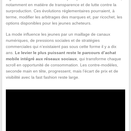
notamment en matière de transparence et de lutte contre la
surproduction. Ces évolutions réglementaires pourraient, à
terme, modifier les arbitrages des marques et, par ricochet, les
options disponibles pour les jeunes acheteurs.
La mode influence les jeunes par un maillage de canaux
numériques, de pressions sociales et de stratégies
commerciales qui n’existaient pas sous cette forme il y a dix
ans.
Le levier le plus puissant reste le parcours d’achat
mobile intégré aux réseaux sociaux
, qui transforme chaque
scroll en opportunité de consommation. Les contre-modèles,
seconde main en tête, progressent, mais l’écart de prix et de
visibilité avec la fast fashion reste large.