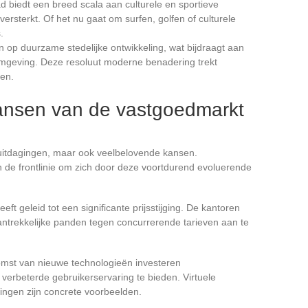
d biedt een breed scala aan culturele en sportieve
versterkt. Of het nu gaat om surfen, golfen of culturele
.
 in op duurzame stedelijke ontwikkeling, wat bijdraagt aan
geving. Deze resoluut moderne benadering trekt
ven.
ansen van de vastgoedmarkt
 uitdagingen, maar ook veelbelovende kansen.
 de frontlinie om zich door deze voortdurend evoluerende
ft geleid tot een significante prijsstijging. De kantoren
antrekkelijke panden tegen concurrerende tarieven aan te
mst van nieuwe technologieën investeren
 verbeterde gebruikerservaring te bieden. Virtuele
ingen zijn concrete voorbeelden.