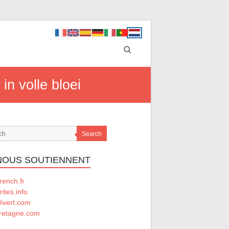
in volle bloei
Search
 NOUS SOUTIENNENT
rench.fr
rites.info
divert.com
retagne.com