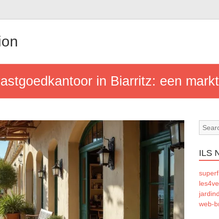
ion
stgoedkantoor in Biarritz: een markt 
ILS
superf
les4ve
jardin
web-b