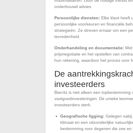
maximaliseren. Door de huidige trends e
onderbouwd advies.
Persoonlijke diensten:
Elke klant heeft
persoonlijke voorkeuren en financiële be
strategieën. Ze streven ernaar om een per
tevredenheid.
Onderhandeling en documentatie:
Met 
prijsnegotiatie en het opstellen van con
hun rekening, waardoor het proces voor 
De aantrekkingskrach
investeerders
Biarritz is niet alleen een topbestemming
vastgoedinvesteringen. De unieke kenme
investeerders sterk.
Geografische ligging:
Gelegen nabij 
klimaat en een uitzonderlijke natuurli
bestemming voor degenen die zee en 