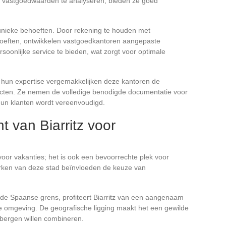
n vastgoedwaarden te analyseren, bieden ze goed
 unieke behoeften. Door rekening te houden met
hoeften, ontwikkelen vastgoedkantoren aangepaste
soonlijke service te bieden, wat zorgt voor optimale
hun expertise vergemakkelijken deze kantoren de
tracten. Ze nemen de volledige benodigde documentatie voor
hun klanten wordt vereenvoudigd.
t van Biarritz voor
 voor vakanties; het is ook een bevoorrechte plek voor
rken van deze stad beïnvloeden de keuze van
de Spaanse grens, profiteert Biarritz van een aangenaam
jke omgeving. De geografische ligging maakt het een gewilde
bergen willen combineren.