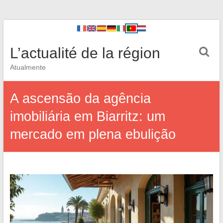
L’actualité de la région
Atualmente
A ascensão da agência
imobiliária em Biarritz: um
mercado em plena ebulição