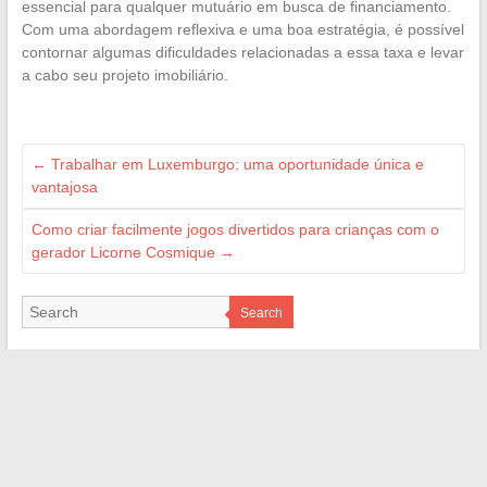
essencial para qualquer mutuário em busca de financiamento.
Com uma abordagem reflexiva e uma boa estratégia, é possível
contornar algumas dificuldades relacionadas a essa taxa e levar
a cabo seu projeto imobiliário.
←
Trabalhar em Luxemburgo: uma oportunidade única e
vantajosa
Como criar facilmente jogos divertidos para crianças com o
gerador Licorne Cosmique
→
Search
ILS NOUS SOUTIENNENT
superfrench.fr
les4verites.info
jardindivert.com
web-bretagne.com