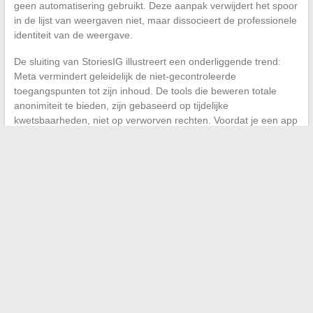
geen automatisering gebruikt. Deze aanpak verwijdert het spoor
in de lijst van weergaven niet, maar dissocieert de professionele
identiteit van de weergave.
De sluiting van StoriesIG illustreert een onderliggende trend:
Meta vermindert geleidelijk de niet-gecontroleerde
toegangspunten tot zijn inhoud. De tools die beweren totale
anonimiteit te bieden, zijn gebaseerd op tijdelijke
kwetsbaarheden, niet op verworven rechten. Voordat je een app
of extensie installeert, is de vraag niet “werkt het vandaag” maar
“wat vertrouw ik dit hulpmiddel toe zodat het werkt”.
←
Waarom beïnvloedt mode jongeren vandaag de dag zo
sterk? Ontleding en uitdagingen
Opgeschorte Sosh-lijn: praktische oplossingen om uw
verbinding snel te herstellen
→
Search