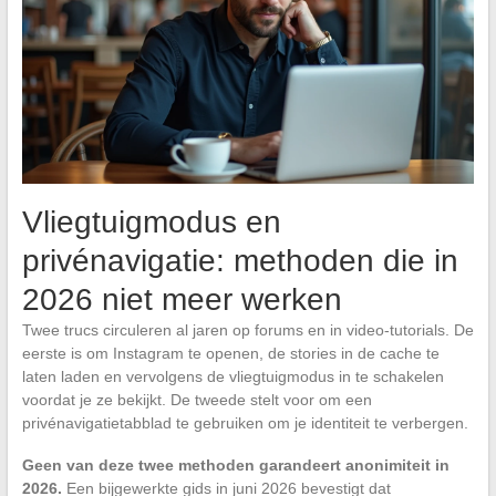
Vliegtuigmodus en
privénavigatie: methoden die in
2026 niet meer werken
Twee trucs circuleren al jaren op forums en in video-tutorials. De
eerste is om Instagram te openen, de stories in de cache te
laten laden en vervolgens de vliegtuigmodus in te schakelen
voordat je ze bekijkt. De tweede stelt voor om een
privénavigatietabblad te gebruiken om je identiteit te verbergen.
Geen van deze twee methoden garandeert anonimiteit in
2026.
Een bijgewerkte gids in juni 2026 bevestigt dat