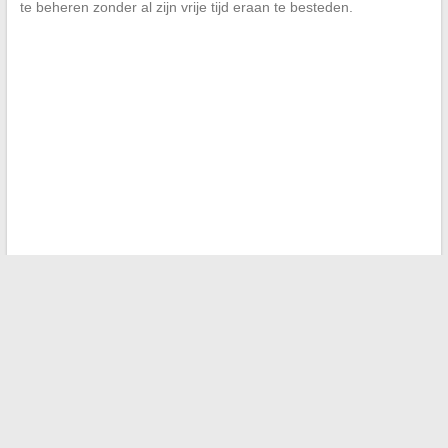
te beheren zonder al zijn vrije tijd eraan te besteden.
←
De beste sites om gratis een technische autoreview in
PDF te downloaden
Ontdek de lengte van Éric Zemmour in cm: verrassende