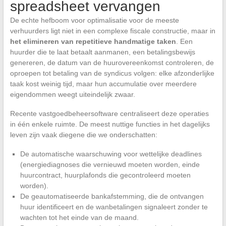
spreadsheet vervangen
De echte hefboom voor optimalisatie voor de meeste
verhuurders ligt niet in een complexe fiscale constructie, maar in
het elimineren van repetitieve handmatige taken
. Een
huurder die te laat betaalt aanmanen, een betalingsbewijs
genereren, de datum van de huurovereenkomst controleren, de
oproepen tot betaling van de syndicus volgen: elke afzonderlijke
taak kost weinig tijd, maar hun accumulatie over meerdere
eigendommen weegt uiteindelijk zwaar.
Recente vastgoedbeheersoftware centraliseert deze operaties
in één enkele ruimte. De meest nuttige functies in het dagelijks
leven zijn vaak diegene die we onderschatten:
De automatische waarschuwing voor wettelijke deadlines
(energiediagnoses die vernieuwd moeten worden, einde
huurcontract, huurplafonds die gecontroleerd moeten
worden).
De geautomatiseerde bankafstemming, die de ontvangen
huur identificeert en de wanbetalingen signaleert zonder te
wachten tot het einde van de maand.