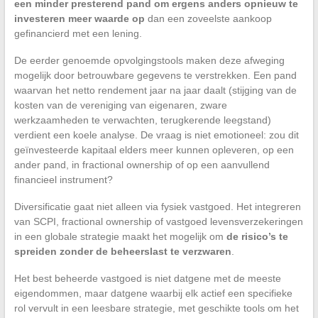
een minder presterend pand om ergens anders opnieuw te
investeren meer waarde op
dan een zoveelste aankoop
gefinancierd met een lening.
De eerder genoemde opvolgingstools maken deze afweging
mogelijk door betrouwbare gegevens te verstrekken. Een pand
waarvan het netto rendement jaar na jaar daalt (stijging van de
kosten van de vereniging van eigenaren, zware
werkzaamheden te verwachten, terugkerende leegstand)
verdient een koele analyse. De vraag is niet emotioneel: zou dit
geïnvesteerde kapitaal elders meer kunnen opleveren, op een
ander pand, in fractional ownership of op een aanvullend
financieel instrument?
Diversificatie gaat niet alleen via fysiek vastgoed. Het integreren
van SCPI, fractional ownership of vastgoed levensverzekeringen
in een globale strategie maakt het mogelijk om
de risico’s te
spreiden zonder de beheerslast te verzwaren
.
Het best beheerde vastgoed is niet datgene met de meeste
eigendommen, maar datgene waarbij elk actief een specifieke
rol vervult in een leesbare strategie, met geschikte tools om het