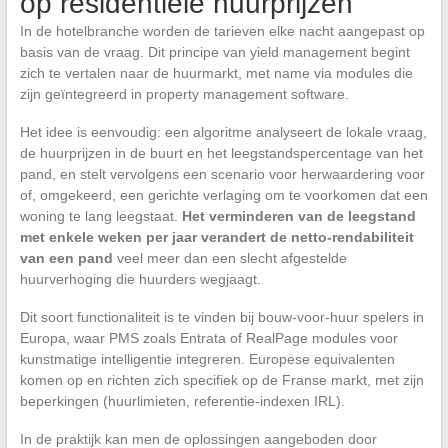
op residentiële huurprijzen
In de hotelbranche worden de tarieven elke nacht aangepast op
basis van de vraag. Dit principe van yield management begint
zich te vertalen naar de huurmarkt, met name via modules die
zijn geïntegreerd in property management software.
Het idee is eenvoudig: een algoritme analyseert de lokale vraag,
de huurprijzen in de buurt en het leegstandspercentage van het
pand, en stelt vervolgens een scenario voor herwaardering voor
of, omgekeerd, een gerichte verlaging om te voorkomen dat een
woning te lang leegstaat.
Het verminderen van de leegstand
met enkele weken per jaar verandert de netto-rendabiliteit
van een pand
veel meer dan een slecht afgestelde
huurverhoging die huurders wegjaagt.
Dit soort functionaliteit is te vinden bij bouw-voor-huur spelers in
Europa, waar PMS zoals Entrata of RealPage modules voor
kunstmatige intelligentie integreren. Europese equivalenten
komen op en richten zich specifiek op de Franse markt, met zijn
beperkingen (huurlimieten, referentie-indexen IRL).
In de praktijk kan men de oplossingen aangeboden door