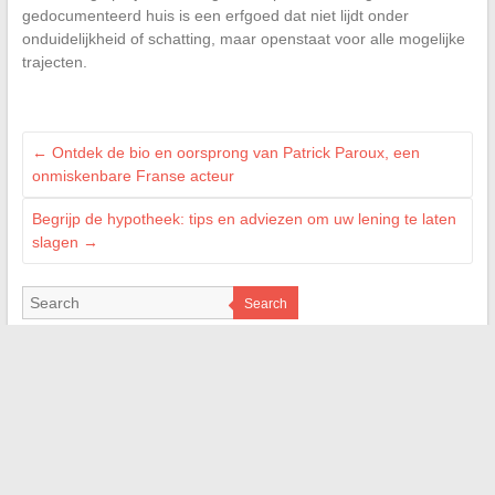
gedocumenteerd huis is een erfgoed dat niet lijdt onder
onduidelijkheid of schatting, maar openstaat voor alle mogelijke
trajecten.
←
Ontdek de bio en oorsprong van Patrick Paroux, een
onmiskenbare Franse acteur
Begrijp de hypotheek: tips en adviezen om uw lening te laten
slagen
→
Search
ILS NOUS SOUTIENNENT
superfrench.fr
les4verites.info
jardindivert.com
web-bretagne.com