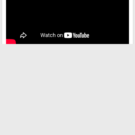
←
Comment optimiser et protéger efficacement votre
patrimoine en 2024 ?
Comment optimiser la gestion de votre patrimoine immobilier
grâce à des solutions innovantes
→
Recherche