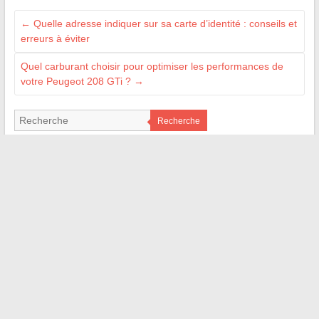
←
Quelle adresse indiquer sur sa carte d’identité : conseils et
erreurs à éviter
Quel carburant choisir pour optimiser les performances de
votre Peugeot 208 GTi ?
→
Recherche
ILS NOUS SOUTIENNENT
superfrench.fr
les4verites.info
jardindivert.com
web-bretagne.com